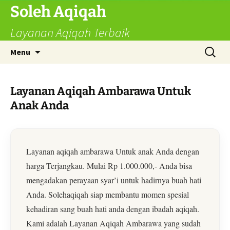
Skip
Soleh Aqiqah
to
Layanan Aqiqah Terbaik
content
Search
Menu
for:
Layanan Aqiqah Ambarawa Untuk
Anak Anda
Layanan aqiqah ambarawa Untuk anak Anda dengan
harga Terjangkau. Mulai Rp 1.000.000,- Anda bisa
mengadakan perayaan syar’i untuk hadirnya buah hati
Anda. Solehaqiqah siap membantu momen spesial
kehadiran sang buah hati anda dengan ibadah aqiqah.
Kami adalah Layanan Aqiqah Ambarawa yang sudah