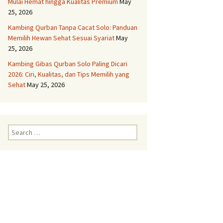
Mulai Hemat hingga Kualitas Premium
May
25, 2026
Aqiqah Semarang
Kambing Qurban Tanpa Cacat Solo: Panduan
Memilih Hewan Sehat Sesuai Syariat
May
Aqiqah Solo
25, 2026
Kambing Gibas Qurban Solo Paling Dicari
Layanan Aqiqah Boyolali
2026: Ciri, Kualitas, dan Tips Memilih yang
Kambing Spesial
Sehat
May 25, 2026
Layanan Aqiqah Delanggu
Paket Komplit dan Syar’i
Layanan Aqiqah
Search
Grobogan Untuk Anak
for:
Anda
Layanan Aqiqah
Gunungkidul Dengan
Kambing Terbaik
Layanan Aqiqah
Karanganyar Paket
Lengkap