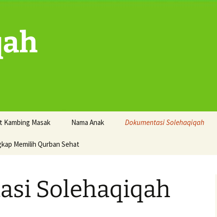
qah
t Kambing Masak
Nama Anak
Dokumentasi Solehaqiqah
gkap Memilih Qurban Sehat
si Solehaqiqah