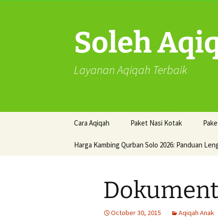
Skip
to
content
Soleh Aqi
Layanan Aqiqah Terbaik
Cara Aqiqah
Paket Nasi Kotak
Pake
Harga Kambing Qurban Solo 2026: Panduan Len
Dokumenta
October 30, 2015
Aqiqah Anak