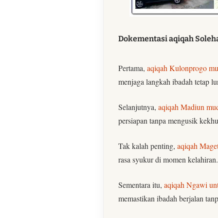
Dokementasi aqiqah Soleha
Pertama,
aqiqah Kulonprogo mud
menjaga langkah ibadah tetap lur
Selanjutnya,
aqiqah Madiun muda
persiapan tanpa mengusik kekhu
Tak kalah penting,
aqiqah Maget
rasa syukur di momen kelahiran.
Sementara itu,
aqiqah Ngawi un
memastikan ibadah berjalan tan