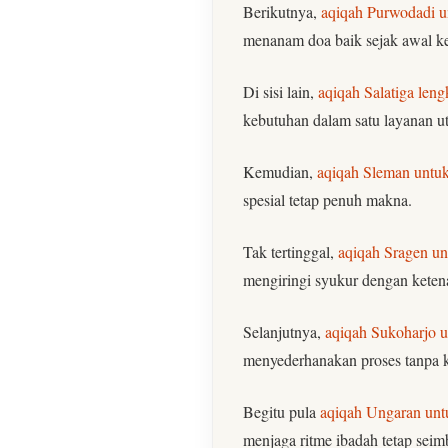
Berikutnya,
aqiqah Purwodadi 
menanam doa baik sejak awal k
Di sisi lain,
aqiqah Salatiga len
kebutuhan dalam satu layanan u
Kemudian,
aqiqah Sleman untuk
spesial tetap penuh makna.
Tak tertinggal,
aqiqah Sragen un
mengiringi syukur dengan keten
Selanjutnya,
aqiqah Sukoharjo u
menyederhanakan proses tanpa k
Begitu pula
aqiqah Ungaran unt
menjaga ritme ibadah tetap seim