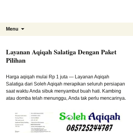
Soleh Aqiqah
Skip
to
Layanan Aqiqah Terbaik
content
Search
Menu
for:
Layanan Aqiqah Salatiga Dengan Paket
Pilihan
Harga aqiqah mulai Rp 1 juta — Layanan Aqiqah
Salatiga dari Soleh Aqiqah merapikan seluruh persiapan
saat waktu Anda sibuk menyambut buah hati. Kambing
atau domba telah menunggu, Anda tak perlu mencarinya.