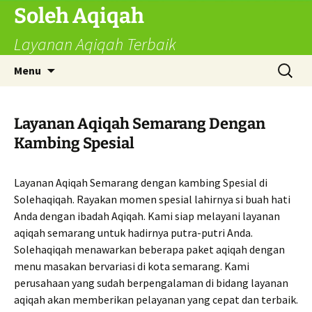
Skip
Soleh Aqiqah
to
Layanan Aqiqah Terbaik
content
Search
Menu
for:
Layanan Aqiqah Semarang Dengan
Kambing Spesial
Layanan Aqiqah Semarang dengan kambing Spesial di
Solehaqiqah. Rayakan momen spesial lahirnya si buah hati
Anda dengan ibadah Aqiqah. Kami siap melayani layanan
aqiqah semarang untuk hadirnya putra-putri Anda.
Solehaqiqah menawarkan beberapa paket aqiqah dengan
menu masakan bervariasi di kota semarang. Kami
perusahaan yang sudah berpengalaman di bidang layanan
aqiqah akan memberikan pelayanan yang cepat dan terbaik.