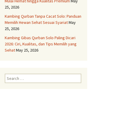
Mulai Hemat hingga Kualitas Premium
May
25, 2026
Aqiqah Semarang
Kambing Qurban Tanpa Cacat Solo: Panduan
Memilih Hewan Sehat Sesuai Syariat
May
Aqiqah Solo
25, 2026
Kambing Gibas Qurban Solo Paling Dicari
Layanan Aqiqah Boyolali
Kambing Spesial
2026: Ciri, Kualitas, dan Tips Memilih yang
Sehat
May 25, 2026
Layanan Aqiqah Delanggu
Paket Komplit dan Syar’i
Layanan Aqiqah
Search
Grobogan Untuk Anak
for:
Anda
Layanan Aqiqah
Gunungkidul Dengan
Kambing Terbaik
Layanan Aqiqah
Karanganyar Paket
Lengkap