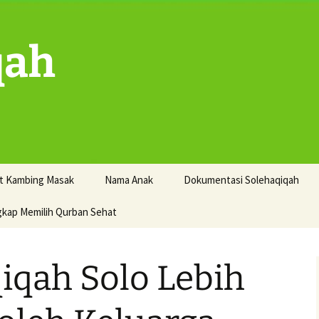
qah
t Kambing Masak
Nama Anak
Dokumentasi Solehaqiqah
gkap Memilih Qurban Sehat
iqah Solo Lebih