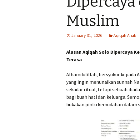
Dipercaya 
Muslim
January 31, 2026
Aqiqah Anak
Alasan Aqiqah Solo Dipercaya K
Terasa
Alhamdulillah, bersyukur kepada Allah ﷻ karena Anda membaca artikel ini d
yang ingin menunaikan sunnah Nabi ﷺ secara ikhlas dan sempurna. Aqiqah 
sekadar ritual, tetapi sebuah ib
bagi buah hati dan keluarga. Semo
bukakan pintu kemudahan dalam se