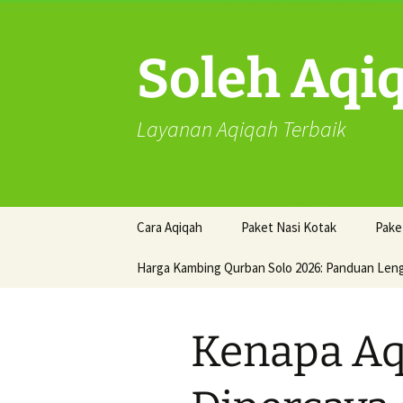
Skip
to
content
Soleh Aqi
Layanan Aqiqah Terbaik
Cara Aqiqah
Paket Nasi Kotak
Pake
Harga Kambing Qurban Solo 2026: Panduan Len
Kenapa Aq