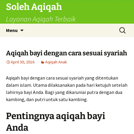
Skip
Soleh Aqiqah
to
Layanan Aqiqah Terbaik
content
Search
Menu
for:
Aqiqah bayi dengan cara sesuai syariah
April 30, 2016
Aqiqah Anak
Aqiqah bayi dengan cara sesuai syariah yang ditentukan
dalam islam. Utama dilaksanakan pada hari ketujuh setelah
lahirnya bayi Anda. Bagi yang dikaruniai putra dengan dua
kambing, dan putri untuk satu kambing.
Pentingnya aqiqah bayi
Anda