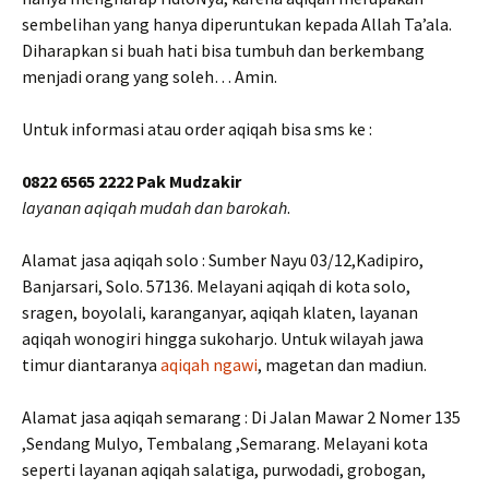
sembelihan yang hanya diperuntukan kepada Allah Ta’ala.
Diharapkan si buah hati bisa tumbuh dan berkembang
menjadi orang yang soleh… Amin.
Untuk informasi atau order aqiqah bisa sms ke :
0822 6565 2222 Pak Mudzakir
layanan aqiqah mudah dan barokah
.
Alamat jasa aqiqah solo : Sumber Nayu 03/12,Kadipiro,
Banjarsari, Solo. 57136. Melayani aqiqah di kota solo,
sragen, boyolali, karanganyar, aqiqah klaten, layanan
aqiqah wonogiri hingga sukoharjo. Untuk wilayah jawa
timur diantaranya
aqiqah ngawi
, magetan dan madiun.
Alamat jasa aqiqah semarang : Di Jalan Mawar 2 Nomer 135
,Sendang Mulyo, Tembalang ,Semarang. Melayani kota
seperti layanan aqiqah salatiga, purwodadi, grobogan,