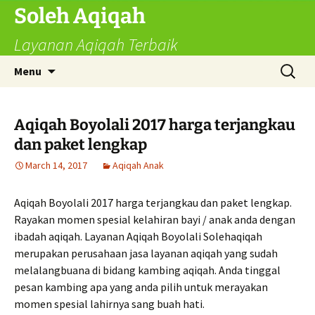
Skip
Soleh Aqiqah
to
Layanan Aqiqah Terbaik
content
Search
Menu
for:
Aqiqah Boyolali 2017 harga terjangkau
dan paket lengkap
March 14, 2017
Aqiqah Anak
Aqiqah Boyolali 2017 harga terjangkau dan paket lengkap.
Rayakan momen spesial kelahiran bayi / anak anda dengan
ibadah aqiqah. Layanan Aqiqah Boyolali Solehaqiqah
merupakan perusahaan jasa layanan aqiqah yang sudah
melalangbuana di bidang kambing aqiqah. Anda tinggal
pesan kambing apa yang anda pilih untuk merayakan
momen spesial lahirnya sang buah hati.