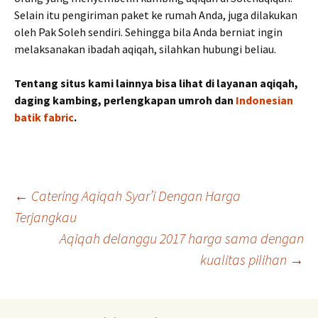
Selain itu pengiriman paket ke rumah Anda, juga dilakukan
oleh Pak Soleh sendiri. Sehingga bila Anda berniat ingin
melaksanakan ibadah aqiqah, silahkan hubungi beliau.
Tentang situs kami lainnya bisa lihat di layanan aqiqah,
daging kambing, perlengkapan umroh dan
Indonesian
batik fabric
.
Post
←
Catering Aqiqah Syar’i Dengan Harga
Terjangkau
Aqiqah delanggu 2017 harga sama dengan
navigation
kualitas pilihan
→