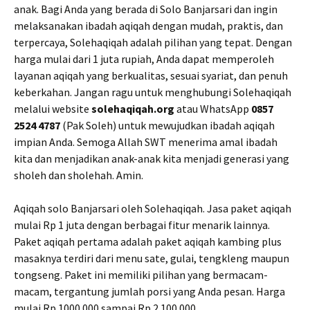
anak. Bagi Anda yang berada di Solo Banjarsari dan ingin
melaksanakan ibadah aqiqah dengan mudah, praktis, dan
terpercaya, Solehaqiqah adalah pilihan yang tepat. Dengan
harga mulai dari 1 juta rupiah, Anda dapat memperoleh
layanan aqiqah yang berkualitas, sesuai syariat, dan penuh
keberkahan. Jangan ragu untuk menghubungi Solehaqiqah
melalui website
solehaqiqah.org
atau WhatsApp
0857
2524 4787
(Pak Soleh) untuk mewujudkan ibadah aqiqah
impian Anda. Semoga Allah SWT menerima amal ibadah
kita dan menjadikan anak-anak kita menjadi generasi yang
sholeh dan sholehah. Amin.
Aqiqah solo Banjarsari oleh Solehaqiqah. Jasa paket aqiqah
mulai Rp 1 juta dengan berbagai fitur menarik lainnya.
Paket aqiqah pertama adalah paket aqiqah kambing plus
masaknya terdiri dari menu sate, gulai, tengkleng maupun
tongseng. Paket ini memiliki pilihan yang bermacam-
macam, tergantung jumlah porsi yang Anda pesan. Harga
mulai Rp 1000.000 sampai Rp 2.100.000.