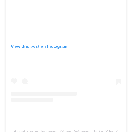
View this post on Instagram
A post shared by pawon 24 jam (@pawon_buka_24jam)