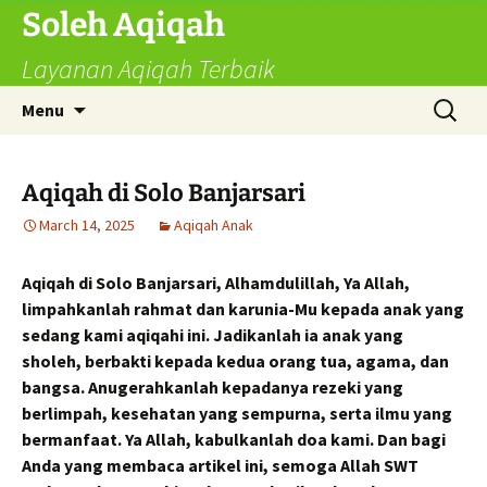
Skip
Soleh Aqiqah
to
Layanan Aqiqah Terbaik
content
Search
Menu
for:
Aqiqah di Solo Banjarsari
March 14, 2025
Aqiqah Anak
Aqiqah di Solo Banjarsari, Alhamdulillah, Ya Allah,
limpahkanlah rahmat dan karunia-Mu kepada anak yang
sedang kami aqiqahi ini. Jadikanlah ia anak yang
sholeh, berbakti kepada kedua orang tua, agama, dan
bangsa. Anugerahkanlah kepadanya rezeki yang
berlimpah, kesehatan yang sempurna, serta ilmu yang
bermanfaat. Ya Allah, kabulkanlah doa kami. Dan bagi
Anda yang membaca artikel ini, semoga Allah SWT