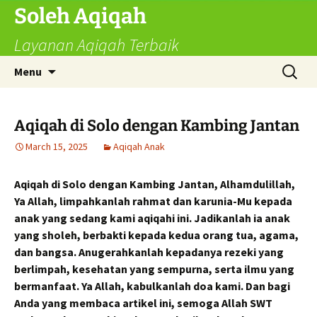
Skip
Soleh Aqiqah
to
Layanan Aqiqah Terbaik
content
Search
Menu
for:
Aqiqah di Solo dengan Kambing Jantan
March 15, 2025
Aqiqah Anak
Aqiqah di Solo dengan Kambing Jantan, Alhamdulillah,
Ya Allah, limpahkanlah rahmat dan karunia-Mu kepada
anak yang sedang kami aqiqahi ini. Jadikanlah ia anak
yang sholeh, berbakti kepada kedua orang tua, agama,
dan bangsa. Anugerahkanlah kepadanya rezeki yang
berlimpah, kesehatan yang sempurna, serta ilmu yang
bermanfaat. Ya Allah, kabulkanlah doa kami. Dan bagi
Anda yang membaca artikel ini, semoga Allah SWT