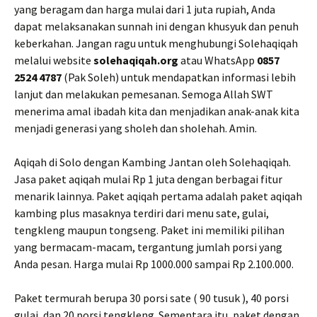
yang beragam dan harga mulai dari 1 juta rupiah, Anda
dapat melaksanakan sunnah ini dengan khusyuk dan penuh
keberkahan. Jangan ragu untuk menghubungi Solehaqiqah
melalui website
solehaqiqah.org
atau WhatsApp
0857
2524 4787
(Pak Soleh) untuk mendapatkan informasi lebih
lanjut dan melakukan pemesanan. Semoga Allah SWT
menerima amal ibadah kita dan menjadikan anak-anak kita
menjadi generasi yang sholeh dan sholehah. Amin.
Aqiqah di Solo dengan Kambing Jantan oleh Solehaqiqah.
Jasa paket aqiqah mulai Rp 1 juta dengan berbagai fitur
menarik lainnya. Paket aqiqah pertama adalah paket aqiqah
kambing plus masaknya terdiri dari menu sate, gulai,
tengkleng maupun tongseng. Paket ini memiliki pilihan
yang bermacam-macam, tergantung jumlah porsi yang
Anda pesan. Harga mulai Rp 1000.000 sampai Rp 2.100.000.
Paket termurah berupa 30 porsi sate ( 90 tusuk ), 40 porsi
gulai, dan 20 porsi tengkleng. Sementara itu, paket dengan