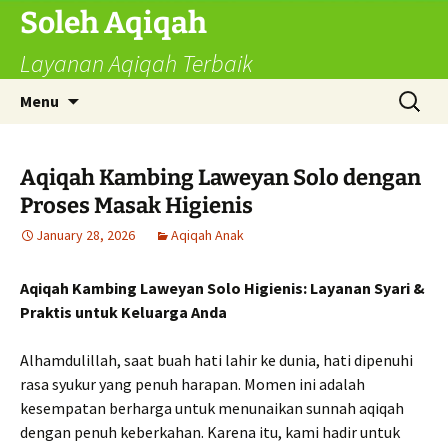
Skip
Soleh Aqiqah
to
Layanan Aqiqah Terbaik
content
Search
Menu
for:
Aqiqah Kambing Laweyan Solo dengan
Proses Masak Higienis
January 28, 2026
Aqiqah Anak
Aqiqah Kambing Laweyan Solo Higienis: Layanan Syari &
Praktis untuk Keluarga Anda
Alhamdulillah, saat buah hati lahir ke dunia, hati dipenuhi
rasa syukur yang penuh harapan. Momen ini adalah
kesempatan berharga untuk menunaikan sunnah aqiqah
dengan penuh keberkahan. Karena itu, kami hadir untuk