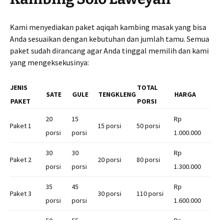
Kami menyediakan paket aqiqah kambing masak yang bisa
Anda sesuaikan dengan kebutuhan dan jumlah tamu. Semua
paket sudah dirancang agar Anda tinggal memilih dan kami
yang mengeksekusinya:
JENIS
TOTAL
SATE
GULE
TENGKLENG
HARGA
PAKET
PORSI
20
15
Rp
Paket 1
15 porsi
50 porsi
porsi
porsi
1.000.000
30
30
Rp
Paket 2
20 porsi
80 porsi
porsi
porsi
1.300.000
35
45
Rp
Paket 3
30 porsi
110 porsi
porsi
porsi
1.600.000