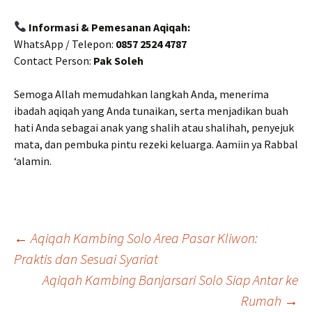
Informasi & Pemesanan Aqiqah:
WhatsApp / Telepon:
0857 2524 4787
Contact Person:
Pak Soleh
Semoga Allah memudahkan langkah Anda, menerima
ibadah aqiqah yang Anda tunaikan, serta menjadikan buah
hati Anda sebagai anak yang shalih atau shalihah, penyejuk
mata, dan pembuka pintu rezeki keluarga. Aamiin ya Rabbal
‘alamin.
Post
←
Aqiqah Kambing Solo Area Pasar Kliwon:
Praktis dan Sesuai Syariat
Aqiqah Kambing Banjarsari Solo Siap Antar ke
navigation
Rumah
→