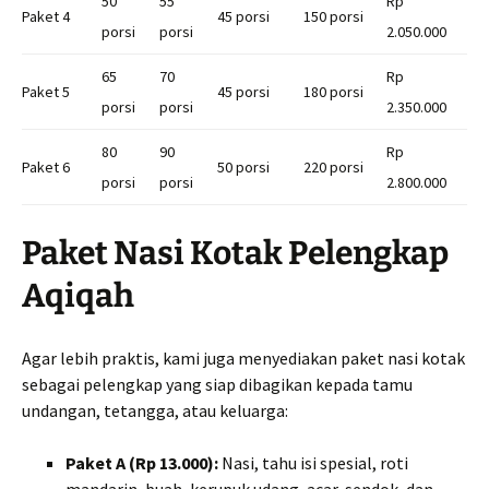
50
55
Rp
Paket 4
45 porsi
150 porsi
porsi
porsi
2.050.000
65
70
Rp
Paket 5
45 porsi
180 porsi
porsi
porsi
2.350.000
80
90
Rp
Paket 6
50 porsi
220 porsi
porsi
porsi
2.800.000
Paket Nasi Kotak Pelengkap
Aqiqah
Agar lebih praktis, kami juga menyediakan paket nasi kotak
sebagai pelengkap yang siap dibagikan kepada tamu
undangan, tetangga, atau keluarga:
Paket A (Rp 13.000):
Nasi, tahu isi spesial, roti
mandarin, buah, kerupuk udang, acar, sendok, dan