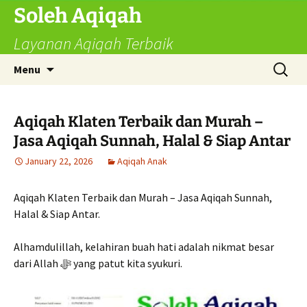
Skip
Soleh Aqiqah
to
Layanan Aqiqah Terbaik
content
Search
Menu
for:
Aqiqah Klaten Terbaik dan Murah –
Jasa Aqiqah Sunnah, Halal & Siap Antar
January 22, 2026
Aqiqah Anak
Aqiqah Klaten Terbaik dan Murah – Jasa Aqiqah Sunnah,
Halal & Siap Antar.
Alhamdulillah, kelahiran buah hati adalah nikmat besar
dari Allah ﷻ yang patut kita syukuri.