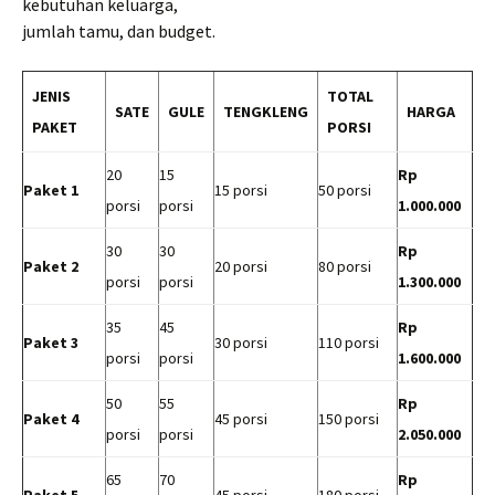
kebutuhan keluarga,
jumlah tamu, dan budget.
JENIS
TOTAL
SATE
GULE
TENGKLENG
HARGA
PAKET
PORSI
20
15
Rp
Paket 1
15 porsi
50 porsi
porsi
porsi
1.000.000
30
30
Rp
Paket 2
20 porsi
80 porsi
porsi
porsi
1.300.000
35
45
Rp
Paket 3
30 porsi
110 porsi
porsi
porsi
1.600.000
50
55
Rp
Paket 4
45 porsi
150 porsi
porsi
porsi
2.050.000
65
70
Rp
Paket 5
45 porsi
180 porsi