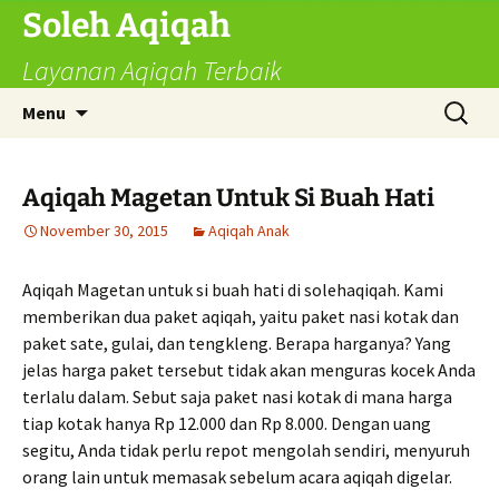
Skip
Soleh Aqiqah
to
Layanan Aqiqah Terbaik
content
Search
Menu
for:
Aqiqah Magetan Untuk Si Buah Hati
November 30, 2015
Aqiqah Anak
Aqiqah Magetan untuk si buah hati di solehaqiqah. Kami
memberikan dua paket aqiqah, yaitu paket nasi kotak dan
paket sate, gulai, dan tengkleng. Berapa harganya? Yang
jelas harga paket tersebut tidak akan menguras kocek Anda
terlalu dalam. Sebut saja paket nasi kotak di mana harga
tiap kotak hanya Rp 12.000 dan Rp 8.000. Dengan uang
segitu, Anda tidak perlu repot mengolah sendiri, menyuruh
orang lain untuk memasak sebelum acara aqiqah digelar.