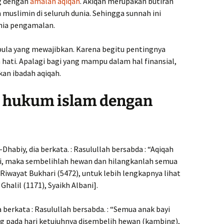
ng dengan
amalan aqiqah
. Akiqah merupakan butiran
 muslimin di seluruh dunia. Sehingga sunnah ini
unia pengamalan.
ula yang mewajibkan. Karena begitu pentingnya
hati. Apalagi bagi yang mampu dalam hal finansial,
an ibadah aqiqah.
 hukum islam dengan
Dhabiy, dia berkata. : Rasulullah bersabda : “Aqiqah
yi, maka sembelihlah hewan dan hilangkanlah semua
 Riwayat Bukhari (5472), untuk lebih lengkapnya lihat
Ghalil (1171), Syaikh Albani].
berkata : Rasulullah bersabda. : “Semua anak bayi
g pada hari ketujuhnya disembelih hewan (kambing),