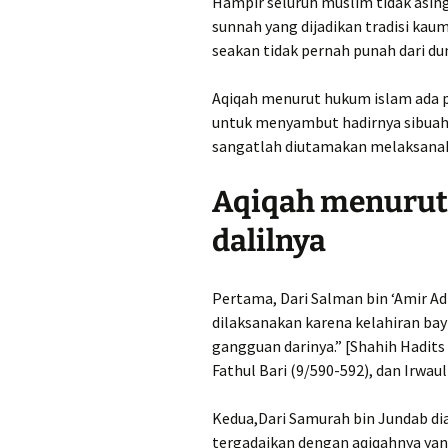
Hampir seluruh muslim tidak asi
sunnah yang dijadikan tradisi kaum
seakan tidak pernah punah dari d
Aqiqah menurut hukum islam ada p
untuk menyambut hadirnya sibuah 
sangatlah diutamakan melaksanak
Aqiqah menurut
dalilnya
Pertama, Dari Salman bin ‘Amir Ad-
dilaksanakan karena kelahiran ba
gangguan darinya.” [Shahih Hadits
Fathul Bari (9/590-592), dan Irwaul 
Kedua,Dari Samurah bin Jundab dia 
tergadaikan dengan aqiqahnya yan