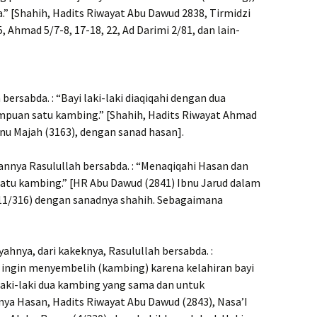
.” [Shahih, Hadits Riwayat Abu Dawud 2838, Tirmidzi
, Ahmad 5/7-8, 17-18, 22, Ad Darimi 2/81, dan lain-
 bersabda. : “Bayi laki-laki diaqiqahi dengan dua
mpuan satu kambing.” [Shahih, Hadits Riwayat Ahmad
Ibnu Majah (3163), dengan sanad hasan].
nnya Rasulullah bersabda. : “Menaqiqahi Hasan dan
atu kambing.” [HR Abu Dawud (2841) Ibnu Jarud dalam
(11/316) dengan sanadnya shahih. Sebagaimana
ayahnya, dari kakeknya, Rasulullah bersabda. :
g ingin menyembelih (kambing) karena kelahiran bayi
laki-laki dua kambing yang sama dan untuk
ya Hasan, Hadits Riwayat Abu Dawud (2843), Nasa’I