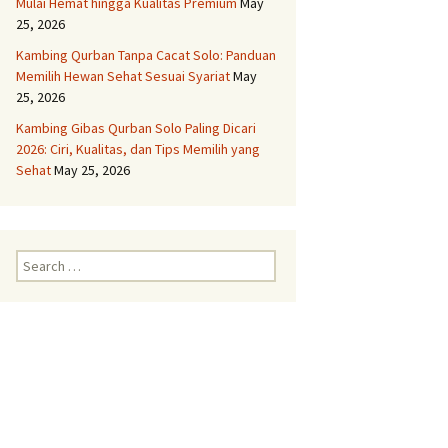
Mulai Hemat hingga Kualitas Premium
May
25, 2026
Aqiqah Semarang
Kambing Qurban Tanpa Cacat Solo: Panduan
Memilih Hewan Sehat Sesuai Syariat
May
Aqiqah Solo
25, 2026
Kambing Gibas Qurban Solo Paling Dicari
Layanan Aqiqah Boyolali
Kambing Spesial
2026: Ciri, Kualitas, dan Tips Memilih yang
Sehat
May 25, 2026
Layanan Aqiqah Delanggu
Paket Komplit dan Syar’i
Layanan Aqiqah
Search
Grobogan Untuk Anak
for:
Anda
Layanan Aqiqah
Gunungkidul Dengan
Kambing Terbaik
Layanan Aqiqah
Karanganyar Paket
Lengkap