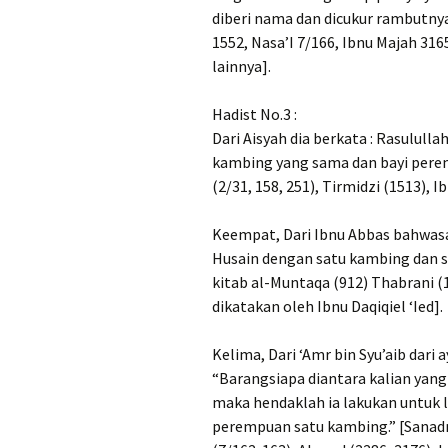
diberi nama dan dicukur rambutnya
1552, Nasa’I 7/166, Ibnu Majah 3165
lainnya].
Hadist No.3 :
Dari Aisyah dia berkata : Rasulullah
kambing yang sama dan bayi pere
(2/31, 158, 251), Tirmidzi (1513), 
Keempat, Dari Ibnu Abbas bahwasa
Husain dengan satu kambing dan s
kitab al-Muntaqa (912) Thabrani 
dikatakan oleh Ibnu Daqiqiel ‘Ied].
Kelima, Dari ‘Amr bin Syu’aib dari 
“Barangsiapa diantara kalian yan
maka hendaklah ia lakukan untuk 
perempuan satu kambing.” [Sanadn