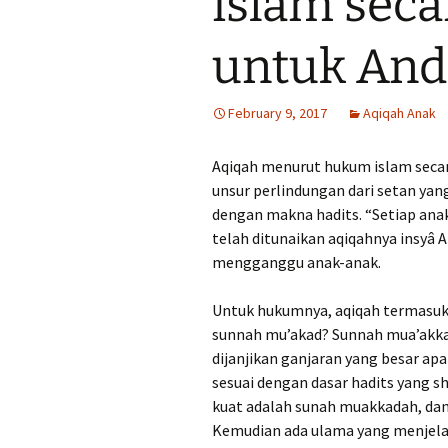
islam seca
untuk And
February 9, 2017
Aqiqah Anak
Aqiqah menurut hukum islam seca
unsur perlindungan dari setan yan
dengan makna hadits. “Setiap anak
telah ditunaikan aqiqahnya insyâ A
mengganggu anak-anak.
Untuk hukumnya, aqiqah termasuk
sunnah mu’akad? Sunnah mua’akka
dijanjikan ganjaran yang besar a
sesuai dengan dasar hadits yang 
kuat adalah sunah muakkadah, dan
Kemudian ada ulama yang menjelas