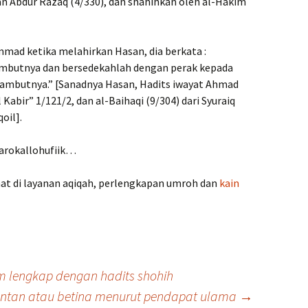
an Abdur Razaq (4/330), dan shahihkan oleh al-Hakim
mad ketika melahirkan Hasan, dia berkata :
rambutnya dan bersedekahlah dengan perak kepada
rambutnya.” [Sanadnya Hasan, Hadits iwayat Ahmad
Kabir” 1/121/2, dan al-Baihaqi (9/304) dari Syuraiq
oil].
Barokallohufiik…
ihat di layanan aqiqah, perlengkapan umroh dan
kain
m lengkap dengan hadits shohih
antan atau betina menurut pendapat ulama
→