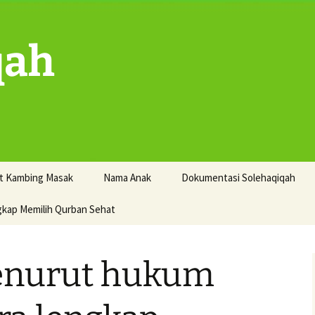
qah
t Kambing Masak
Nama Anak
Dokumentasi Solehaqiqah
gkap Memilih Qurban Sehat
enurut hukum