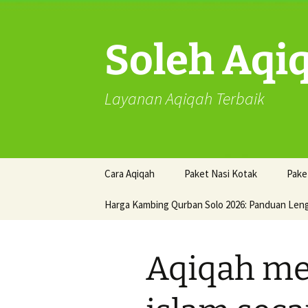
Skip
to
content
Soleh Aqi
Layanan Aqiqah Terbaik
Cara Aqiqah
Paket Nasi Kotak
Pake
Harga Kambing Qurban Solo 2026: Panduan Len
Aqiqah m