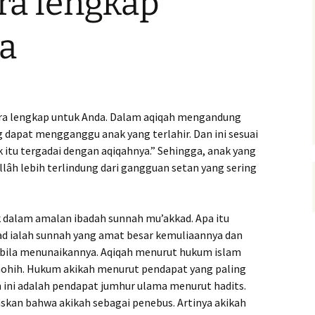
ra lengkap
a
ra lengkap untuk Anda. Dalam aqiqah mengandung
g dapat mengganggu anak yang terlahir. Dan ini sesuai
 itu tergadai dengan aqiqahnya.” Sehingga, anak yang
llâh lebih terlindung dari gangguan setan yang sering
 dalam amalan ibadah sunnah mu’akkad. Apa itu
d ialah sunnah yang amat besar kemuliaannya dan
pabila menunaikannya. Aqiqah menurut hukum islam
shohih. Hukum akikah menurut pendapat yang paling
 ini adalah pendapat jumhur ulama menurut hadits.
kan bahwa akikah sebagai penebus. Artinya akikah