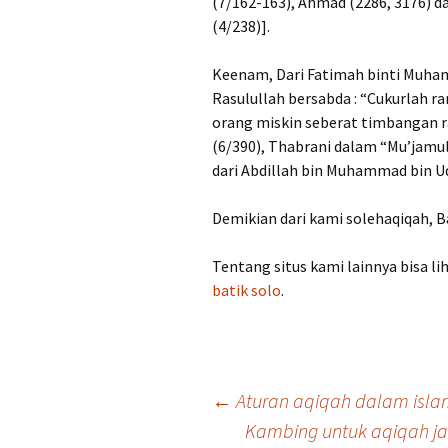
(7/162-163), Ahmad (2286, 3176) d
(4/238)].
Keenam, Dari Fatimah binti Muham
Rasulullah bersabda : “Cukurlah 
orang miskin seberat timbangan 
(6/390), Thabrani dalam “Mu’jamul 
dari Abdillah bin Muhammad bin Uq
Demikian dari kami solehaqiqah, 
Tentang situs kami lainnya bisa l
batik solo
.
Post
←
Aturan aqiqah dalam isla
Kambing untuk aqiqah j