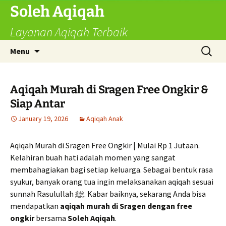
Skip
Soleh Aqiqah
to
Layanan Aqiqah Terbaik
content
Search
Menu
for:
Aqiqah Murah di Sragen Free Ongkir &
Siap Antar
January 19, 2026
Aqiqah Anak
Aqiqah Murah di Sragen Free Ongkir | Mulai Rp 1 Jutaan.
Kelahiran buah hati adalah momen yang sangat
membahagiakan bagi setiap keluarga. Sebagai bentuk rasa
syukur, banyak orang tua ingin melaksanakan aqiqah sesuai
sunnah Rasulullah ﷺ. Kabar baiknya, sekarang Anda bisa
mendapatkan
aqiqah murah di Sragen dengan free
ongkir
bersama
Soleh Aqiqah
.