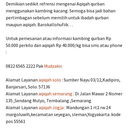
Demikian sedikit refrensi mengenai Aqiqah qurban
menggunakan kambing kacang. Semoga bisa jadi bahan
pertimbagan sebelum memilih untuk ibadah qurban
maupun aqiqah. Barokallohufiik…
Untuk pemesanan atau informasi kambing qurban Rp
50.000 perkilo dan aqiqah Rp 40.000/kg bisa sms atau phone
:
0822 6565 2222 Pak
Mudzakir
.
Alamat Layanan
aqiqah solo
: Sumber Nayu 03/12,Kadipiro,
Banjarsari, Solo. 57136
Alamat Layanan
aqiqah semarang
: Di Jalan Mawar 2 Nomer
135 ,Sendang Mulyo, Tembalang ,Semarang
Alamat Layanan
aqiqah Jogja
: Mandungan 1 rt2 rw 24
margoluwih,kecamatan seyegan, sleman,Yogyakarta. kode
pos 55561