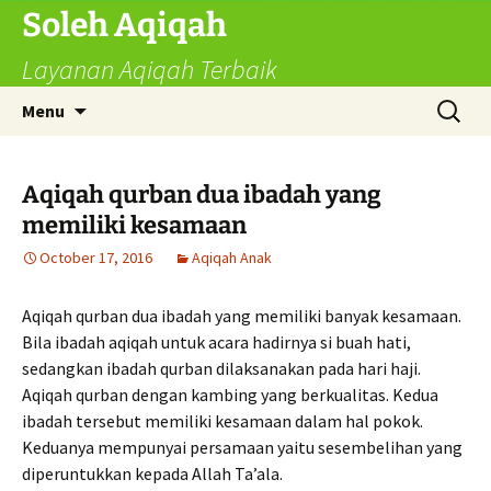
Skip
Soleh Aqiqah
to
Layanan Aqiqah Terbaik
content
Search
Menu
for:
Aqiqah qurban dua ibadah yang
memiliki kesamaan
October 17, 2016
Aqiqah Anak
Aqiqah qurban dua ibadah yang memiliki banyak kesamaan.
Bila ibadah aqiqah untuk acara hadirnya si buah hati,
sedangkan ibadah qurban dilaksanakan pada hari haji.
Aqiqah qurban dengan kambing yang berkualitas. Kedua
ibadah tersebut memiliki kesamaan dalam hal pokok.
Keduanya mempunyai persamaan yaitu sesembelihan yang
diperuntukkan kepada Allah Ta’ala.