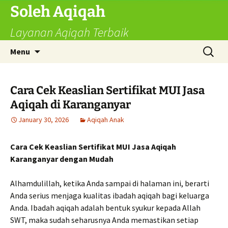
Skip
Soleh Aqiqah
to
Layanan Aqiqah Terbaik
content
Search
Menu
for:
Cara Cek Keaslian Sertifikat MUI Jasa
Aqiqah di Karanganyar
January 30, 2026
Aqiqah Anak
Cara Cek Keaslian Sertifikat MUI Jasa Aqiqah
Karanganyar dengan Mudah
Alhamdulillah, ketika Anda sampai di halaman ini, berarti
Anda serius menjaga kualitas ibadah aqiqah bagi keluarga
Anda. Ibadah aqiqah adalah bentuk syukur kepada Allah
SWT, maka sudah seharusnya Anda memastikan setiap