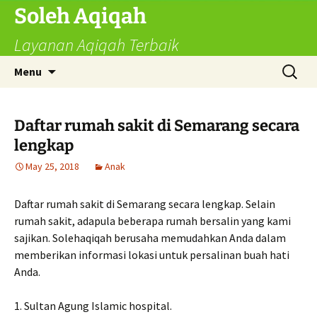
Skip
Soleh Aqiqah
to
Layanan Aqiqah Terbaik
content
Search
Menu
for:
Daftar rumah sakit di Semarang secara
lengkap
May 25, 2018
Anak
Daftar rumah sakit di Semarang secara lengkap. Selain
rumah sakit, adapula beberapa rumah bersalin yang kami
sajikan. Solehaqiqah berusaha memudahkan Anda dalam
memberikan informasi lokasi untuk persalinan buah hati
Anda.
1. Sultan Agung Islamic hospital.