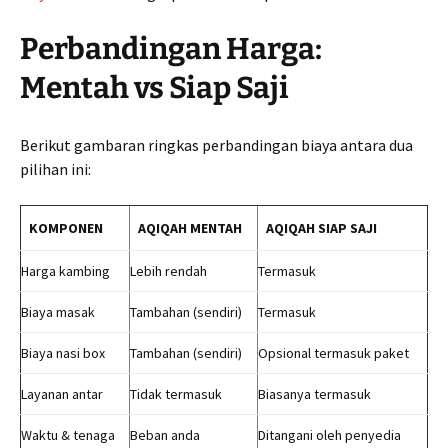
Perbandingan Harga:
Mentah vs Siap Saji
Berikut gambaran ringkas perbandingan biaya antara dua
pilihan ini:
KOMPONEN
AQIQAH MENTAH
AQIQAH SIAP SAJI
Harga kambing
Lebih rendah
Termasuk
Biaya masak
Tambahan (sendiri)
Termasuk
Biaya nasi box
Tambahan (sendiri)
Opsional termasuk paket
Layanan antar
Tidak termasuk
Biasanya termasuk
Waktu & tenaga
Beban anda
Ditangani oleh penyedia