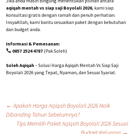
Jika anda masih bingung menentukan pilihan antara
aqiqah mentah vs siap saji Boyolali 2026
, kami siap
konsultasi gratis dengan ramah dan penuh perhatian.
InsyaAllah, kami bantu sesuaikan paket dengan kebutuhan
dan budget anda.
Informasi & Pemesanan:
0857 2524 4787
(Pak Soleh)
Soleh Aqiqah
– Solusi Harga Aqiqah Mentah Vs Siap Saji
Boyolali 2026 yang Tepat, Nyaman, dan Sesuai Syariat.
Post
←
Apakah Harga Aqiqah Boyolali 2026 Naik
Dibanding Tahun Sebelumnya?
Tips Memilih Paket Aqiqah Boyolali 2026 Sesuai
navigation
Budget Keluarga
→