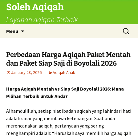
Skip
Soleh Aqiqah
to
Layanan Aqiqah Terbaik
content
Search
Menu
for:
Perbedaan Harga Aqiqah Paket Mentah
dan Paket Siap Saji di Boyolali 2026
January 28, 2026
Aqiqah Anak
Harga Aqiqah Mentah vs Siap Saji Boyolali 2026: Mana
Pilihan Terbaik untuk Anda?
Alhamdulillah, setiap niat ibadah aqiqah yang lahir dari hati
adalah sinar yang membawa ketenangan. Saat anda
merencanakan aqiqah, pertanyaan yang sering
menghampiri adalah: “Haruskah saya memilih harga aqiqah