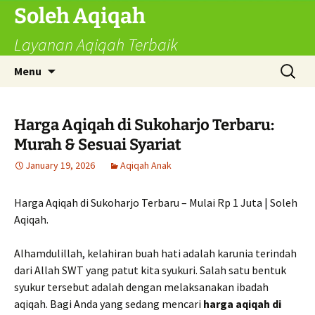
Skip
Soleh Aqiqah
to
Layanan Aqiqah Terbaik
content
Search
Menu
for:
Harga Aqiqah di Sukoharjo Terbaru:
Murah & Sesuai Syariat
January 19, 2026
Aqiqah Anak
Harga Aqiqah di Sukoharjo Terbaru – Mulai Rp 1 Juta | Soleh
Aqiqah.
Alhamdulillah, kelahiran buah hati adalah karunia terindah
dari Allah SWT yang patut kita syukuri. Salah satu bentuk
syukur tersebut adalah dengan melaksanakan ibadah
aqiqah. Bagi Anda yang sedang mencari
harga aqiqah di