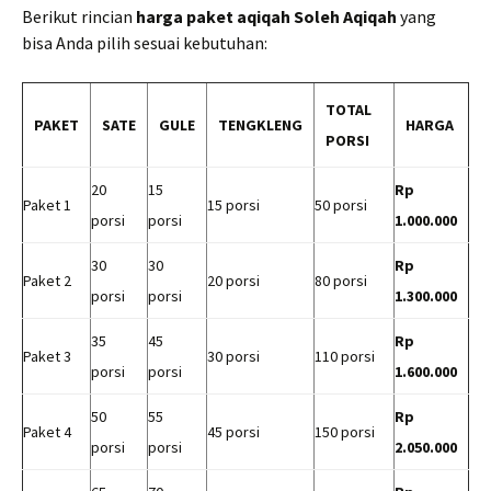
Berikut rincian
harga paket aqiqah Soleh Aqiqah
yang
bisa Anda pilih sesuai kebutuhan:
TOTAL
PAKET
SATE
GULE
TENGKLENG
HARGA
PORSI
20
15
Rp
Paket 1
15 porsi
50 porsi
porsi
porsi
1.000.000
30
30
Rp
Paket 2
20 porsi
80 porsi
porsi
porsi
1.300.000
35
45
Rp
Paket 3
30 porsi
110 porsi
porsi
porsi
1.600.000
50
55
Rp
Paket 4
45 porsi
150 porsi
porsi
porsi
2.050.000