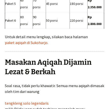
65
70
Rp
Paket 5
45 porsi
180 porsi
porsi
porsi
2.350.000
80
90
Rp
Paket 6
50 porsi
220 porsi
porsi
porsi
2.800.000
Untuk detail menu lengkap, silakan baca halaman
paket aqiqah di Sukoharjo
.
Masakan Aqiqah Dijamin
Lezat & Berkah
Soal rasa, tidak perlu khawatir. Semua menu aqiqah dimasak
oleh tim dari warung
tengkleng solo legendaris
milik Dlidir yang sudah terbiasa mengolah menu