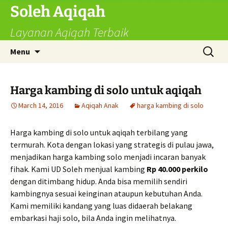
Skip
Soleh Aqiqah
to
Layanan Aqiqah Terbaik
content
Search
Menu
for:
Harga kambing di solo untuk aqiqah
March 14, 2016
Aqiqah Anak
harga kambing di solo
Harga kambing di solo untuk aqiqah terbilang yang
termurah. Kota dengan lokasi yang strategis di pulau jawa,
menjadikan harga kambing solo menjadi incaran banyak
fihak. Kami UD Soleh menjual kambing
Rp 40.000 perkilo
dengan ditimbang hidup. Anda bisa memilih sendiri
kambingnya sesuai keinginan ataupun kebutuhan Anda.
Kami memiliki kandang yang luas didaerah belakang
embarkasi haji solo, bila Anda ingin melihatnya.