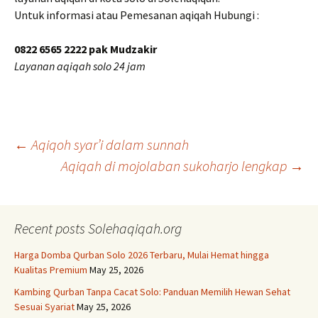
Untuk informasi atau Pemesanan aqiqah Hubungi :
0822 6565 2222 pak Mudzakir
Layanan aqiqah solo 24 jam
Post
←
Aqiqoh syar’i dalam sunnah
Aqiqah di mojolaban sukoharjo lengkap
→
navigation
Recent posts Solehaqiqah.org
Harga Domba Qurban Solo 2026 Terbaru, Mulai Hemat hingga
Kualitas Premium
May 25, 2026
Kambing Qurban Tanpa Cacat Solo: Panduan Memilih Hewan Sehat
Sesuai Syariat
May 25, 2026