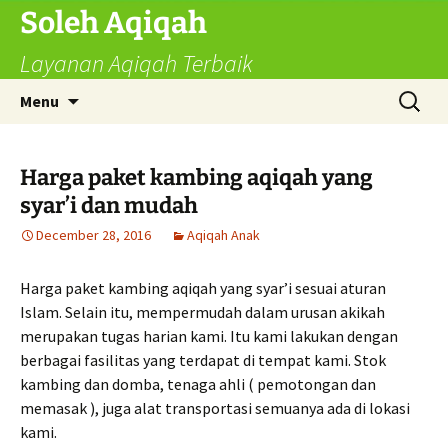
Skip
Soleh Aqiqah
to
Layanan Aqiqah Terbaik
content
Search
Menu
for:
Harga paket kambing aqiqah yang
syar’i dan mudah
December 28, 2016
Aqiqah Anak
Harga paket kambing aqiqah yang syar’i sesuai aturan
Islam. Selain itu, mempermudah dalam urusan akikah
merupakan tugas harian kami. Itu kami lakukan dengan
berbagai fasilitas yang terdapat di tempat kami. Stok
kambing dan domba, tenaga ahli ( pemotongan dan
memasak ), juga alat transportasi semuanya ada di lokasi
kami.