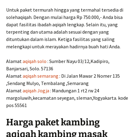
Untuk paket termurah hingga yang termahal tersedia di
solehaqiqah. Dengan mulai harga Rp 750.000,- Anda bisa
dapat fasilitas ibadah aqiqah lengkap. Selain itu, yang
terpenting dan utama adalah sesuai dengan yang
dituntukan dalam islam. Ketiga fasilitas yang saling
melengkapi untuk merayakan hadirnya buah hati Anda.
Alamat
aqiqah solo
: Sumber Nayu 03/12,Kadipiro,
Banjarsari, Solo. 57136
Alamat
aqiqah semarang
: Di Jalan Mawar 2 Nomer 135
,Sendang Mulyo, Tembalang ,Semarang
Alamat
aqiqah Jogja
: Mandungan 1 rt2 rw 24
margoluwih,kecamatan seyegan, sleman,Yogyakarta. kode
pos 55561
Harga paket kambing
aqiqah kambing masak