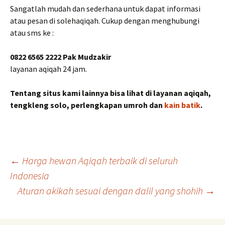
Sangatlah mudah dan sederhana untuk dapat informasi
atau pesan di solehaqiqah. Cukup dengan menghubungi
atau sms ke :
0822 6565 2222 Pak Mudzakir
layanan aqiqah 24 jam.
Tentang situs kami lainnya bisa lihat di layanan aqiqah,
tengkleng solo, perlengkapan umroh dan
kain batik
.
Post
←
Harga hewan Aqiqah terbaik di seluruh
Indonesia
Aturan akikah sesuai dengan dalil yang shohih
→
navigation