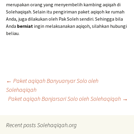
merupakan orang yang menyembelih kambing aqiqah di
Solehaqiqah. Selain itu pengiriman paket aqiqoh ke rumah
Anda, juga dilakukan oleh Pak Soleh sendiri. Sehingga bila
Anda
berniat
ingin melaksanakan aqiqoh, silahkan hubungi
beliau.
Post
←
Paket aqiqah Banyuanyar Solo oleh
Solehaqiqah
Paket aqiqah Banjarsari Solo oleh Solehaqiqah
→
navigation
Recent posts Solehaqiqah.org