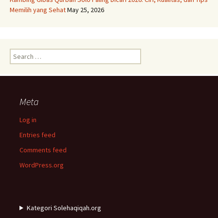
Memilih yang Sehat
May 25, 2026
Search
for:
Meta
Log in
Entries feed
Comments feed
WordPress.org
Kategori Solehaqiqah.org