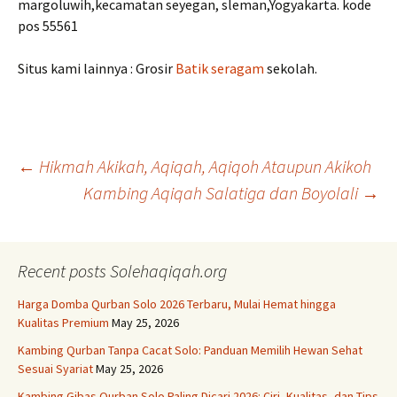
margoluwih,kecamatan seyegan, sleman,Yogyakarta. kode
pos 55561
Situs kami lainnya : Grosir
Batik seragam
sekolah.
Post
←
Hikmah Akikah, Aqiqah, Aqiqoh Ataupun Akikoh
Kambing Aqiqah Salatiga dan Boyolali
→
navigation
Recent posts Solehaqiqah.org
Harga Domba Qurban Solo 2026 Terbaru, Mulai Hemat hingga
Kualitas Premium
May 25, 2026
Kambing Qurban Tanpa Cacat Solo: Panduan Memilih Hewan Sehat
Sesuai Syariat
May 25, 2026
Kambing Gibas Qurban Solo Paling Dicari 2026: Ciri, Kualitas, dan Tips