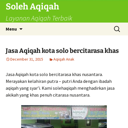
Skip
Soleh Aqiqah
to
Layanan Aqiqah Terbaik
content
Search
Menu
for:
Jasa Aqiqah kota solo bercitarasa khas
December 31, 2015
Aqiqah Anak
Jasa Aqiqah kota solo bercitarasa khas nusantara.
Merayakan kelahiran putra – putri Anda dengan ibadah
aqiqah yang syar’i. Kami solehaqiqah menghadirkan jasa
akikah yang khas penuh citarasa nusantara.