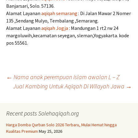
Banjarsari, Solo. 57136.
Alamat Layanan
aqiqah semarang
: Di Jalan Mawar 2 Nomer
135 ,Sendang Mulyo, Tembalang ,Semarang.
Alamat Layanan
aqiqah Jogja
: Mandungan 1 rt2 rw 24
margoluwih,kecamatan seyegan, sleman,Yogyakarta. kode
pos 55561.
Post
←
Nama anak perempuan islam awalan L – Z
Jual Kambing Untuk Aqiqah Di Wilayah Jawa
→
navigation
Recent posts Solehaqiqah.org
Harga Domba Qurban Solo 2026 Terbaru, Mulai Hemat hingga
Kualitas Premium
May 25, 2026