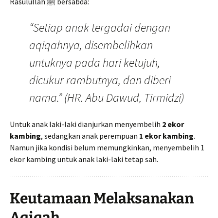
Rasulullah ﷺ bersabda:
“Setiap anak tergadai dengan
aqiqahnya, disembelihkan
untuknya pada hari ketujuh,
dicukur rambutnya, dan diberi
nama.” (HR. Abu Dawud, Tirmidzi)
Untuk anak laki-laki dianjurkan menyembelih
2 ekor
kambing
, sedangkan anak perempuan
1 ekor kambing
.
Namun jika kondisi belum memungkinkan, menyembelih 1
ekor kambing untuk anak laki-laki tetap sah.
Keutamaan Melaksanakan
Aqiqah