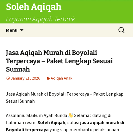
Skip
Soleh Aqiqah
to
Layanan Aqiqah Terbaik
content
Search
Menu
for:
Jasa Aqiqah Murah di Boyolali
Terpercaya – Paket Lengkap Sesuai
Sunnah
January 21, 2026
Aqiqah Anak
Jasa Aqiqah Murah di Boyolali Terpercaya – Paket Lengkap
Sesuai Sunnah.
Assalamu’alaikum Ayah Bunda
Selamat datang di
halaman resmi
Soleh Aqiqah
, solusi
jasa aqiqah murah di
Boyolali terpercaya
yang siap membantu pelaksanaan