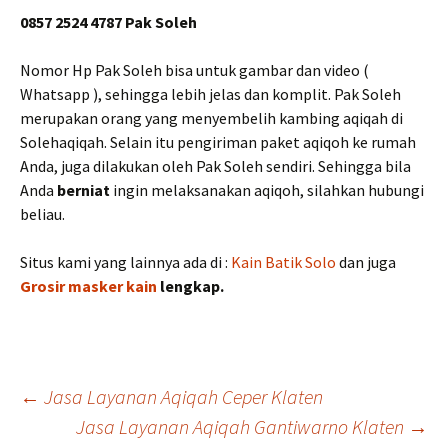
0857 2524 4787 Pak Soleh
Nomor Hp Pak Soleh bisa untuk gambar dan video (
Whatsapp ), sehingga lebih jelas dan komplit. Pak Soleh
merupakan orang yang menyembelih kambing aqiqah di
Solehaqiqah. Selain itu pengiriman paket aqiqoh ke rumah
Anda, juga dilakukan oleh Pak Soleh sendiri. Sehingga bila
Anda
berniat
ingin melaksanakan aqiqoh, silahkan hubungi
beliau.
Situs kami yang lainnya ada di :
Kain Batik Solo
dan juga
Grosir masker kain
lengkap.
Post
←
Jasa Layanan Aqiqah Ceper Klaten
Jasa Layanan Aqiqah Gantiwarno Klaten
→