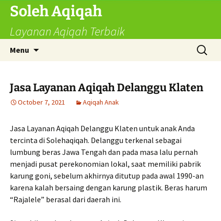
Skip
Soleh Aqiqah
to
Layanan Aqiqah Terbaik
content
Search
Menu
for:
Jasa Layanan Aqiqah Delanggu Klaten
October 7, 2021
Aqiqah Anak
Jasa Layanan Aqiqah Delanggu Klaten untuk anak Anda
tercinta di Solehaqiqah. Delanggu terkenal sebagai
lumbung beras Jawa Tengah dan pada masa lalu pernah
menjadi pusat perekonomian lokal, saat memiliki pabrik
karung goni, sebelum akhirnya ditutup pada awal 1990-an
karena kalah bersaing dengan karung plastik. Beras harum
“Rajalele” berasal dari daerah ini.