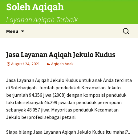
Skip
Soleh Aqiqah
to
Layanan Aqiqah Terbaik
content
Search
Menu
for:
Jasa Layanan Aqiqah Jekulo Kudus
August 24, 2021
Aqiqah Anak
Jasa Layanan Aqiqah Jekulo Kudus untuk anak Anda tercinta
di Solehaqiqah. Jumlah penduduk di Kecamatan Jekulo
berjumlah 94.356 jiwa (2008) dengan komposisi penduduk
laki laki sebanyak 46.299 jiwa dan penduduk perempuan
sebanyak 48.057 jiwa. Mayoritas penduduk Kecamatan
Jekulo berprofesi sebagai petani.
Siapa bilang Jasa Layanan Aqiqah Jekulo Kudus itu mahal?..