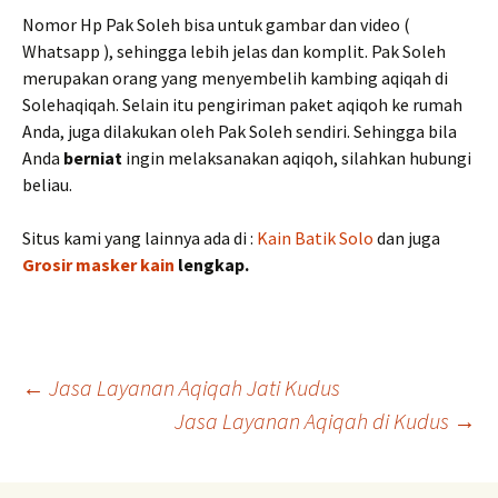
Nomor Hp Pak Soleh bisa untuk gambar dan video (
Whatsapp ), sehingga lebih jelas dan komplit. Pak Soleh
merupakan orang yang menyembelih kambing aqiqah di
Solehaqiqah. Selain itu pengiriman paket aqiqoh ke rumah
Anda, juga dilakukan oleh Pak Soleh sendiri. Sehingga bila
Anda
berniat
ingin melaksanakan aqiqoh, silahkan hubungi
beliau.
Situs kami yang lainnya ada di :
Kain Batik Solo
dan juga
Grosir masker kain
lengkap.
Post
←
Jasa Layanan Aqiqah Jati Kudus
Jasa Layanan Aqiqah di Kudus
→
navigation