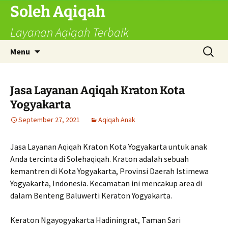
Skip
Soleh Aqiqah
to
Layanan Aqiqah Terbaik
content
Search
Menu
for:
Jasa Layanan Aqiqah Kraton Kota
Yogyakarta
September 27, 2021
Aqiqah Anak
Jasa Layanan Aqiqah Kraton Kota Yogyakarta untuk anak
Anda tercinta di Solehaqiqah. Kraton adalah sebuah
kemantren di Kota Yogyakarta, Provinsi Daerah Istimewa
Yogyakarta, Indonesia. Kecamatan ini mencakup area di
dalam Benteng Baluwerti Keraton Yogyakarta.
Keraton Ngayogyakarta Hadiningrat, Taman Sari