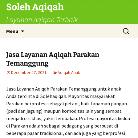
Skip
Soleh Aqiqah
to
Layanan Aqiqah Terbaik
content
Search
Menu
for:
Jasa Layanan Aqiqah Parakan
Temanggung
December 27, 2021
Aqiqah Anak
Jasa Layanan Aqiqah Parakan Temanggung untuk anak
Anda tercinta di Solehaqiqah. Mayoritas masyarakat
Parakan berprofesi sebagai petani, baik tanaman pangan
(padi dan jagung) maupun komoditas lain yang sempat
menjadi ciri khas, yakni tembakau. Profesi mayoritas kedua
di Parakan adalah sebagai pedagang yang berpusat di
beberapa pasar tradisional, dan ada juga yang berprofesi