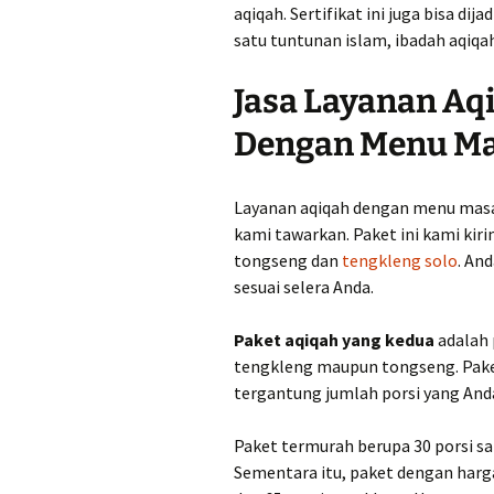
aqiqah. Sertifikat ini juga bisa di
satu tuntunan islam, ibadah aqiqa
Jasa Layanan A
Dengan Menu Ma
Layanan aqiqah dengan menu masa
kami tawarkan. Paket ini kami kir
tongseng dan
tengkleng solo
. An
sesuai selera Anda.
Paket aqiqah yang kedua
adalah 
tengkleng maupun tongseng. Pake
tergantung jumlah porsi yang Anda
Paket termurah berupa 30 porsi sate
Sementara itu, paket dengan harga t