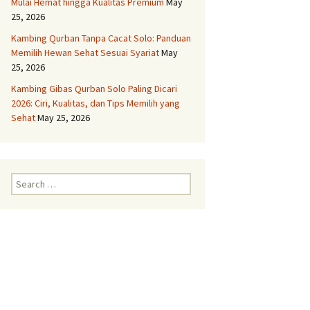
Mulai Hemat hingga Kualitas Premium
May
25, 2026
Aqiqah Semarang
Kambing Qurban Tanpa Cacat Solo: Panduan
Memilih Hewan Sehat Sesuai Syariat
May
Aqiqah Solo
25, 2026
Kambing Gibas Qurban Solo Paling Dicari
Layanan Aqiqah Boyolali
Kambing Spesial
2026: Ciri, Kualitas, dan Tips Memilih yang
Sehat
May 25, 2026
Layanan Aqiqah Delanggu
Paket Komplit dan Syar’i
Layanan Aqiqah
Search
Grobogan Untuk Anak
for:
Anda
Layanan Aqiqah
Gunungkidul Dengan
Kambing Terbaik
Layanan Aqiqah
Karanganyar Paket
Lengkap