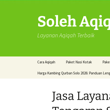
Skip
to
content
Soleh Aqi
Layanan Aqiqah Terbaik
Cara Aqiqah
Paket Nasi Kotak
Pake
Harga Kambing Qurban Solo 2026: Panduan Len
Jasa Laya