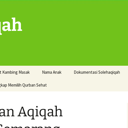
qah
t Kambing Masak
Nama Anak
Dokumentasi Solehaqiqah
gkap Memilih Qurban Sehat
nan Aqiqah