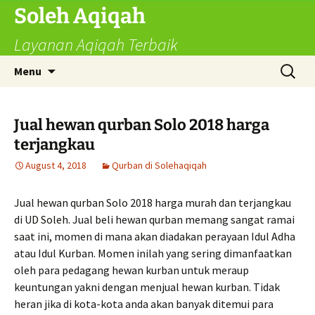
Skip
Soleh Aqiqah
to
Layanan Aqiqah Terbaik
content
Search
Menu
for:
Jual hewan qurban Solo 2018 harga
terjangkau
August 4, 2018
Qurban di Solehaqiqah
Jual hewan qurban Solo 2018 harga murah dan terjangkau
di UD Soleh. Jual beli hewan qurban memang sangat ramai
saat ini, momen di mana akan diadakan perayaan Idul Adha
atau Idul Kurban. Momen inilah yang sering dimanfaatkan
oleh para pedagang hewan kurban untuk meraup
keuntungan yakni dengan menjual hewan kurban. Tidak
heran jika di kota-kota anda akan banyak ditemui para