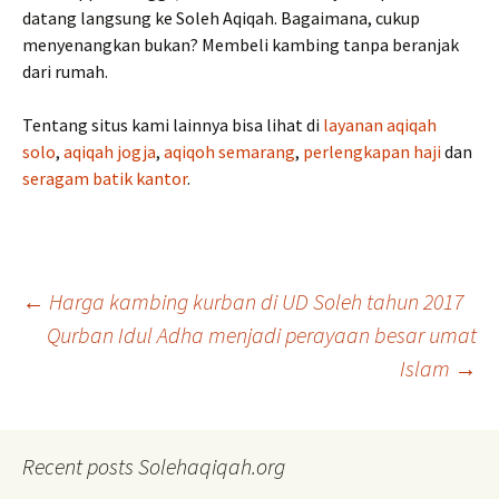
datang langsung ke Soleh Aqiqah. Bagaimana, cukup
menyenangkan bukan? Membeli kambing tanpa beranjak
dari rumah.
Tentang situs kami lainnya bisa lihat di
layanan aqiqah
solo
,
aqiqah jogja
,
aqiqoh semarang
,
perlengkapan haji
dan
seragam batik kantor
.
Post
←
Harga kambing kurban di UD Soleh tahun 2017
Qurban Idul Adha menjadi perayaan besar umat
Islam
→
navigation
Recent posts Solehaqiqah.org