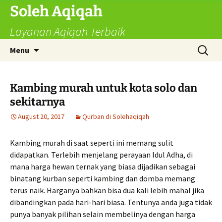
Skip
Soleh Aqiqah
to
Layanan Aqiqah Terbaik
content
Search
Menu
for:
Kambing murah untuk kota solo dan
sekitarnya
August 20, 2017
Qurban di Solehaqiqah
Kambing murah di saat seperti ini memang sulit
didapatkan. Terlebih menjelang perayaan Idul Adha, di
mana harga hewan ternak yang biasa dijadikan sebagai
binatang kurban seperti kambing dan domba memang
terus naik. Harganya bahkan bisa dua kali lebih mahal jika
dibandingkan pada hari-hari biasa. Tentunya anda juga tidak
punya banyak pilihan selain membelinya dengan harga