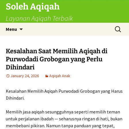
Skip
Soleh Aqiqah
to
Layanan Aqiqah Terbaik
content
Search
Menu
for:
Kesalahan Saat Memilih Aqiqah di
Purwodadi Grobogan yang Perlu
Dihindari
January 24, 2026
Aqiqah Anak
Kesalahan Memilih Aqiqah Purwodadi Grobogan yang Harus
Dihindari.
Memilih jasa aqiqah sesungguhnya seperti memilih teman
untuk perjalanan ibadah — seharusnya ringan di hati, bukan
membebani pikiran. Namun tanpa panduan yang tepat,