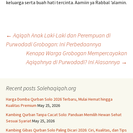
keluarga serta buah hati tercinta. Aamiin ya Rabbal ‘alamin.
Post
←
Aqiqah Anak Laki-Laki dan Perempuan di
Purwodadi Grobogan: Ini Perbedaannya
Kenapa Warga Grobogan Mempercayakan
navigation
Aqiqahnya di Purwodadi? Ini Alasannya
→
Recent posts Solehaqiqah.org
Harga Domba Qurban Solo 2026 Terbaru, Mulai Hemat hingga
Kualitas Premium
May 25, 2026
Kambing Qurban Tanpa Cacat Solo: Panduan Memilih Hewan Sehat
Sesuai Syariat
May 25, 2026
Kambing Gibas Qurban Solo Paling Dicari 2026: Ciri, Kualitas, dan Tips