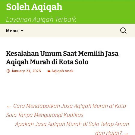
Skip
Soleh Aqiqah
to
Layanan Aqiqah Terbaik
content
Search
Menu
for:
Kesalahan Umum Saat Memilih Jasa
Aqiqah Murah di Kota Solo
January 23, 2026
Aqiqah Anak
Post
←
Cara Mendapatkan Jasa Aqiqah Murah di Kota
Solo Tanpa Mengurangi Kualitas
Apakah Jasa Aqiqah Murah di Solo Tetap Aman
navigation
dan Halal?
→