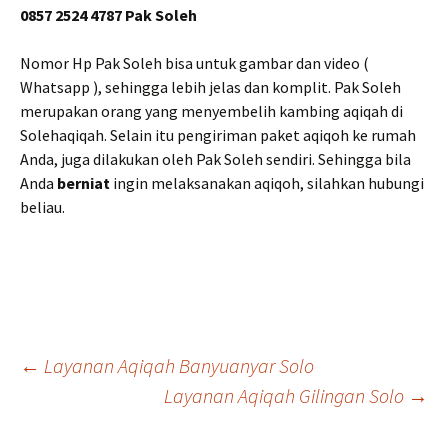
0857 2524 4787 Pak Soleh
Nomor Hp Pak Soleh bisa untuk gambar dan video (
Whatsapp ), sehingga lebih jelas dan komplit. Pak Soleh
merupakan orang yang menyembelih kambing aqiqah di
Solehaqiqah. Selain itu pengiriman paket aqiqoh ke rumah
Anda, juga dilakukan oleh Pak Soleh sendiri. Sehingga bila
Anda
berniat
ingin melaksanakan aqiqoh, silahkan hubungi
beliau.
Post
←
Layanan Aqiqah Banyuanyar Solo
Layanan Aqiqah Gilingan Solo
→
navigation