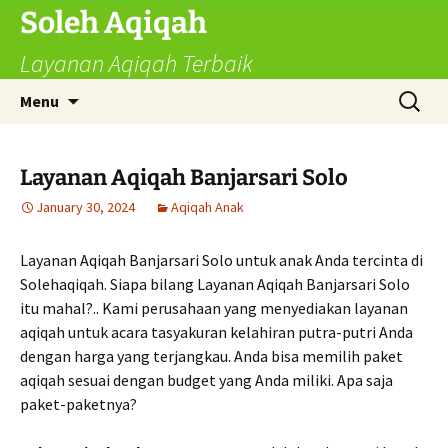
Skip
Soleh Aqiqah
to
Layanan Aqiqah Terbaik
content
Search
Menu
for:
Layanan Aqiqah Banjarsari Solo
January 30, 2024
Aqiqah Anak
Layanan Aqiqah Banjarsari Solo untuk anak Anda tercinta di
Solehaqiqah. Siapa bilang Layanan Aqiqah Banjarsari Solo
itu mahal?.. Kami perusahaan yang menyediakan layanan
aqiqah untuk acara tasyakuran kelahiran putra-putri Anda
dengan harga yang terjangkau. Anda bisa memilih paket
aqiqah sesuai dengan budget yang Anda miliki. Apa saja
paket-paketnya?