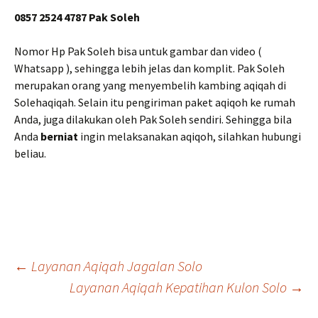
0857 2524 4787 Pak Soleh
Nomor Hp Pak Soleh bisa untuk gambar dan video (
Whatsapp ), sehingga lebih jelas dan komplit. Pak Soleh
merupakan orang yang menyembelih kambing aqiqah di
Solehaqiqah. Selain itu pengiriman paket aqiqoh ke rumah
Anda, juga dilakukan oleh Pak Soleh sendiri. Sehingga bila
Anda
berniat
ingin melaksanakan aqiqoh, silahkan hubungi
beliau.
Post
←
Layanan Aqiqah Jagalan Solo
Layanan Aqiqah Kepatihan Kulon Solo
→