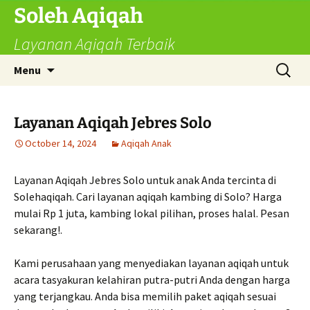
Skip
Soleh Aqiqah
to
Layanan Aqiqah Terbaik
content
Search
Menu
for:
Layanan Aqiqah Jebres Solo
October 14, 2024
Aqiqah Anak
Layanan Aqiqah Jebres Solo untuk anak Anda tercinta di
Solehaqiqah. Cari layanan aqiqah kambing di Solo? Harga
mulai Rp 1 juta, kambing lokal pilihan, proses halal. Pesan
sekarang!.
Kami perusahaan yang menyediakan layanan aqiqah untuk
acara tasyakuran kelahiran putra-putri Anda dengan harga
yang terjangkau. Anda bisa memilih paket aqiqah sesuai