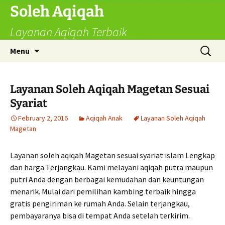
Skip
Soleh Aqiqah
to
Layanan Aqiqah Terbaik
content
Search
Menu
for:
Layanan Soleh Aqiqah Magetan Sesuai
Syariat
February 2, 2016
Aqiqah Anak
Layanan Soleh Aqiqah
Magetan
Layanan soleh aqiqah Magetan sesuai syariat islam Lengkap
dan harga Terjangkau. Kami melayani aqiqah putra maupun
putri Anda dengan berbagai kemudahan dan keuntungan
menarik. Mulai dari pemilihan kambing terbaik hingga
gratis pengiriman ke rumah Anda. Selain terjangkau,
pembayaranya bisa di tempat Anda setelah terkirim.