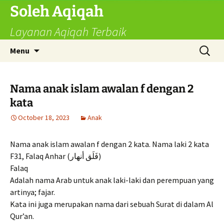
Skip
Soleh Aqiqah
to
Layanan Aqiqah Terbaik
content
Search
Menu
for:
Nama anak islam awalan f dengan 2
kata
October 18, 2023
Anak
Nama anak islam awalan f dengan 2 kata. Nama laki 2 kata
F31, Falaq Anhar (فَلَق أنهار)
Falaq
Adalah nama Arab untuk anak laki-laki dan perempuan yang
artinya; fajar.
Kata ini juga merupakan nama dari sebuah Surat di dalam Al
Qur’an.