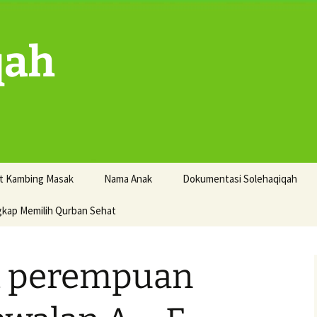
qah
t Kambing Masak
Nama Anak
Dokumentasi Solehaqiqah
gkap Memilih Qurban Sehat
i perempuan