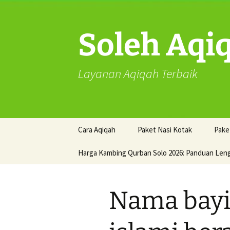
Skip
to
content
Soleh Aqi
Layanan Aqiqah Terbaik
Cara Aqiqah
Paket Nasi Kotak
Pake
Harga Kambing Qurban Solo 2026: Panduan Len
Nama bay