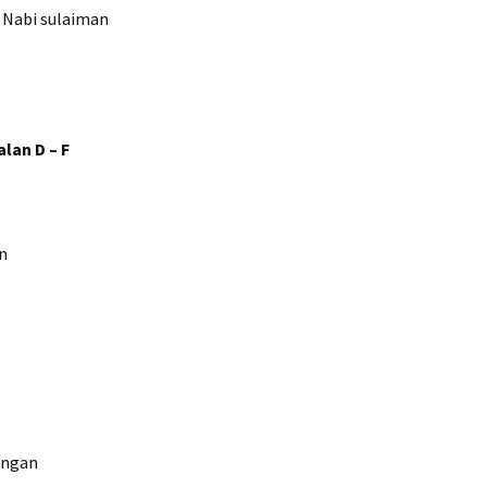
n Nabi sulaiman
lan D – F
n
angan