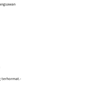
bangsawan
i
g terhormat.-