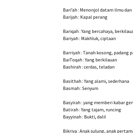
Bari’ah : Menonjol datam ilmu dan
Barijah : Kapal perang
Bariqah : Yang bercahaya, berkilau
Bariyah : Makhluk, ciptaan
Barriyah : Tanah kosong, padang p
BaiToqah : Yang berkilauan
Bashirah : cerdas, teladan
Basithah : Yang alami, sederhana
Basmah : Senyum
Basyirah : yang memberi kabar ge
Batirah : Yang tajam, runcing
Bayyinah : Bukti, dalil
Bikriya : Anak sulung, anak pertam