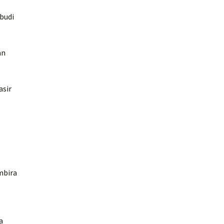
 budi
an
asir
mbira
a