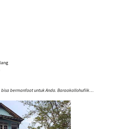
lang
n
a bisa bermanfaat untuk Anda. Baraakallohufiik…