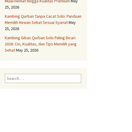
Mulai Hemat hingga Kualitas Premium
May
25, 2026
Aqiqah Semarang
Kambing Qurban Tanpa Cacat Solo: Panduan
Memilih Hewan Sehat Sesuai Syariat
May
Aqiqah Solo
25, 2026
Kambing Gibas Qurban Solo Paling Dicari
Layanan Aqiqah Boyolali
Kambing Spesial
2026: Ciri, Kualitas, dan Tips Memilih yang
Sehat
May 25, 2026
Layanan Aqiqah Delanggu
Paket Komplit dan Syar’i
Layanan Aqiqah
Search
Grobogan Untuk Anak
for:
Anda
Layanan Aqiqah
Gunungkidul Dengan
Kambing Terbaik
Layanan Aqiqah
Karanganyar Paket
Lengkap