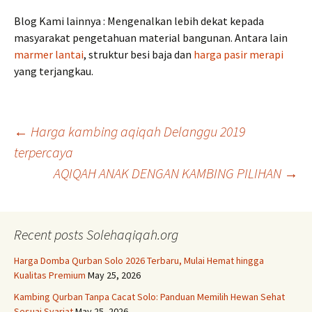
Blog Kami lainnya : Mengenalkan lebih dekat kepada
masyarakat pengetahuan material bangunan. Antara lain
marmer lantai
, struktur besi baja dan
harga pasir merapi
yang terjangkau.
Post
←
Harga kambing aqiqah Delanggu 2019
terpercaya
AQIQAH ANAK DENGAN KAMBING PILIHAN
→
navigation
Recent posts Solehaqiqah.org
Harga Domba Qurban Solo 2026 Terbaru, Mulai Hemat hingga
Kualitas Premium
May 25, 2026
Kambing Qurban Tanpa Cacat Solo: Panduan Memilih Hewan Sehat
Sesuai Syariat
May 25, 2026