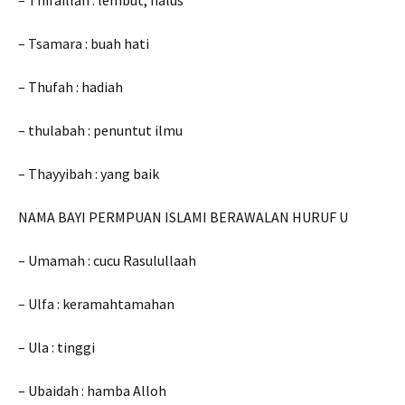
– Thifaillah : lembut, halus
– Tsamara : buah hati
– Thufah : hadiah
– thulabah : penuntut ilmu
– Thayyibah : yang baik
NAMA BAYI PERMPUAN ISLAMI BERAWALAN HURUF U
– Umamah : cucu Rasulullaah
– Ulfa : keramahtamahan
– Ula : tinggi
– Ubaidah : hamba Alloh