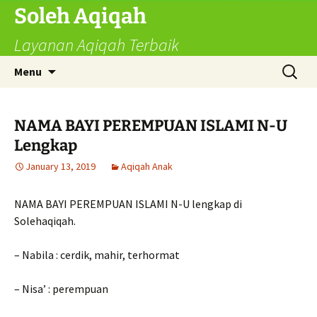
Skip
Soleh Aqiqah
to
Layanan Aqiqah Terbaik
content
Search
Menu
for:
NAMA BAYI PEREMPUAN ISLAMI N-U
Lengkap
January 13, 2019
Aqiqah Anak
NAMA BAYI PEREMPUAN ISLAMI N-U lengkap di
Solehaqiqah.
– Nabila : cerdik, mahir, terhormat
– Nisa’ : perempuan