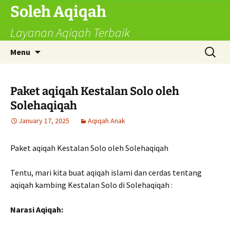
Skip
Soleh Aqiqah
to
Layanan Aqiqah Terbaik
content
Search
Menu
for:
Paket aqiqah Kestalan Solo oleh
Solehaqiqah
January 17, 2025
Aqiqah Anak
Paket aqiqah Kestalan Solo oleh Solehaqiqah
Tentu, mari kita buat aqiqah islami dan cerdas tentang
aqiqah kambing Kestalan Solo di Solehaqiqah :
Narasi Aqiqah: