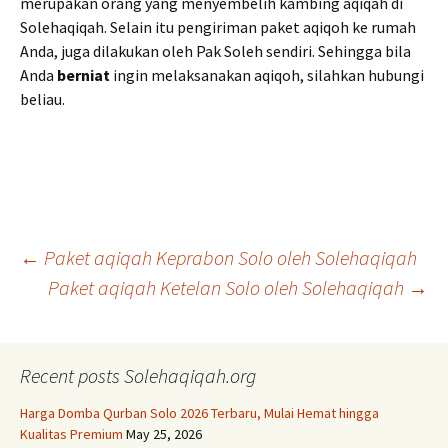
merupakan orang yang menyembelih kambing aqiqah di
Solehaqiqah. Selain itu pengiriman paket aqiqoh ke rumah
Anda, juga dilakukan oleh Pak Soleh sendiri. Sehingga bila
Anda
berniat
ingin melaksanakan aqiqoh, silahkan hubungi
beliau.
Post
←
Paket aqiqah Keprabon Solo oleh Solehaqiqah
Paket aqiqah Ketelan Solo oleh Solehaqiqah
→
navigation
Recent posts Solehaqiqah.org
Harga Domba Qurban Solo 2026 Terbaru, Mulai Hemat hingga
Kualitas Premium
May 25, 2026