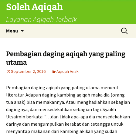
Skip
Soleh Aqiqah
to
Layanan Aqiqah Terbaik
content
Search
Menu
for:
Pembagian daging aqiqah yang paling
utama
September 2, 2016
Aqiqah Anak
Pembagian daging aqiqah yang paling utama menurut
literatur. Adapun daging kambing aqiqah maka dia (orang
tua anak) bisa memakannya. Atau menghadiahkan sebagian
dagingnya, dan mensedekahkan sebagian lagi. Syaikh
Utsaimin berkata: “…dan tidak apa-apa dia mensedekahkan
darinya dan mengumpulkan kerabat dan tetangga untuk
menyantap makanan dari kambing akikah yang sudah