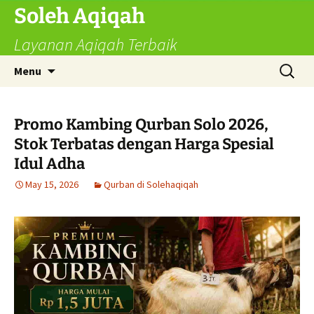
Skip
Soleh Aqiqah
to
Layanan Aqiqah Terbaik
content
Search
Menu
for:
Promo Kambing Qurban Solo 2026,
Stok Terbatas dengan Harga Spesial
Idul Adha
May 15, 2026
Qurban di Solehaqiqah