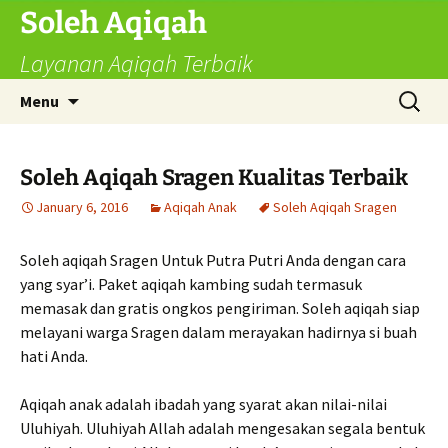
Skip
Soleh Aqiqah
to
Layanan Aqiqah Terbaik
content
Search
Menu
for:
Soleh Aqiqah Sragen Kualitas Terbaik
January 6, 2016
Aqiqah Anak
Soleh Aqiqah Sragen
Soleh aqiqah Sragen Untuk Putra Putri Anda dengan cara
yang syar’i. Paket aqiqah kambing sudah termasuk
memasak dan gratis ongkos pengiriman. Soleh aqiqah siap
melayani warga Sragen dalam merayakan hadirnya si buah
hati Anda.
Aqiqah anak adalah ibadah yang syarat akan nilai-nilai
Uluhiyah. Uluhiyah Allah adalah mengesakan segala bentuk