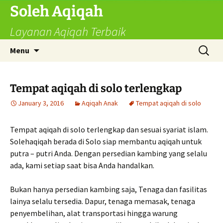
Skip
Soleh Aqiqah
to
Layanan Aqiqah Terbaik
content
Search
Menu
for:
Tempat aqiqah di solo terlengkap
January 3, 2016
Aqiqah Anak
Tempat aqiqah di solo
Tempat aqiqah di solo terlengkap dan sesuai syariat islam.
Solehaqiqah berada di Solo siap membantu aqiqah untuk
putra – putri Anda. Dengan persedian kambing yang selalu
ada, kami setiap saat bisa Anda handalkan.
Bukan hanya persedian kambing saja, Tenaga dan fasilitas
lainya selalu tersedia. Dapur, tenaga memasak, tenaga
penyembelihan, alat transportasi hingga warung