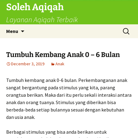
Skip
Soleh Aqiqah
to
Layanan Aqiqah Terbaik
content
Search
Menu
for:
Tumbuh Kembang Anak 0 – 6 Bulan
December 3, 2019
Anak
Tumbuh kembang anak 0-6 bulan. Perkembanganan anak
sangat bergantung pada stimulus yang kita, parang
orangtua berikan. Maka dari itu perlu sekali interaksi antara
anak dan orang tuanya. Stimulus yang diberikan bisa
berbeda-beda setiap bulannya sesuai dengan kebutuhan
dan usia anak.
Berbagai stimulus yang bisa anda berikan untuk