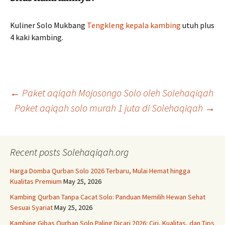
Kuliner Solo Mukbang
Tengkleng kepala kambing
utuh plus
4 kaki kambing.
Post
←
Paket aqiqah Mojosongo Solo oleh Solehaqiqah
Paket aqiqah solo murah 1 juta di Solehaqiqah
→
navigation
Recent posts Solehaqiqah.org
Harga Domba Qurban Solo 2026 Terbaru, Mulai Hemat hingga
Kualitas Premium
May 25, 2026
Kambing Qurban Tanpa Cacat Solo: Panduan Memilih Hewan Sehat
Sesuai Syariat
May 25, 2026
Kambing Gibas Qurban Solo Paling Dicari 2026: Ciri, Kualitas, dan Tips