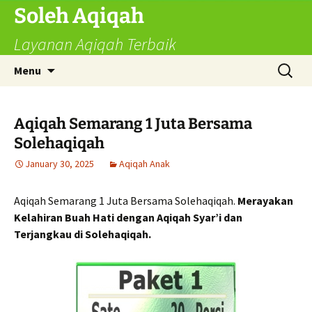
Skip
Soleh Aqiqah
to
Layanan Aqiqah Terbaik
content
Search
Menu
for:
Aqiqah Semarang 1 Juta Bersama
Solehaqiqah
January 30, 2025
Aqiqah Anak
Aqiqah Semarang 1 Juta Bersama Solehaqiqah.
Merayakan
Kelahiran Buah Hati dengan Aqiqah Syar’i dan
Terjangkau di Solehaqiqah.