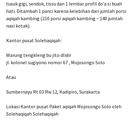
tusuk gigi, sendok, tissu dan 1 lembar profil do’a si buah
hati. Ditambah 1 panci karena kelebihan dari jumlah porsi
aqiqah kambing (210 porsi aqiqah kambing – 140 jumlah
nasi kotak).
Kantor pusat Solehaqiqah :
Warung tengkleng bu jito dlidir
jl. kolonel sugiyono nomor 67 , Mojosongo Solo
Atau
Sumbernayu Rt 03 Rw 12, Kadipiro, Surakarta
Lokasi Kantor pusat Paket aqiqah Mojosongo Solo oleh
Solehaqiqah Solehaqiqah