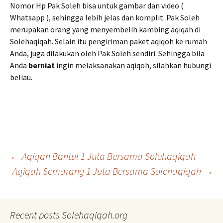
Nomor Hp Pak Soleh bisa untuk gambar dan video (
Whatsapp ), sehingga lebih jelas dan komplit. Pak Soleh
merupakan orang yang menyembelih kambing aqiqah di
Solehaqiqah. Selain itu pengiriman paket aqiqoh ke rumah
Anda, juga dilakukan oleh Pak Soleh sendiri. Sehingga bila
Anda
berniat
ingin melaksanakan aqiqoh, silahkan hubungi
beliau.
Post
←
Aqiqah Bantul 1 Juta Bersama Solehaqiqah
Aqiqah Semarang 1 Juta Bersama Solehaqiqah
→
navigation
Recent posts Solehaqiqah.org