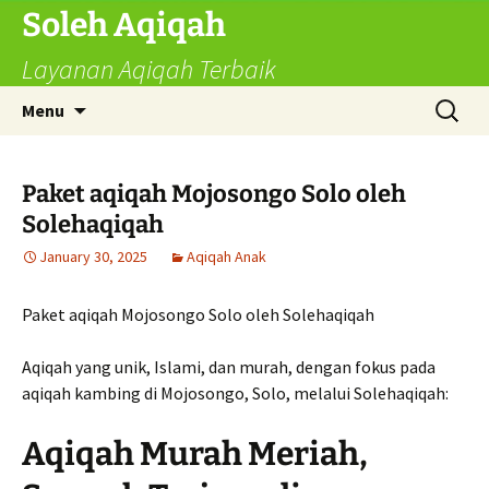
Skip
Soleh Aqiqah
to
Layanan Aqiqah Terbaik
content
Search
Menu
for:
Paket aqiqah Mojosongo Solo oleh
Solehaqiqah
January 30, 2025
Aqiqah Anak
Paket aqiqah Mojosongo Solo oleh Solehaqiqah
Aqiqah yang unik, Islami, dan murah, dengan fokus pada
aqiqah kambing di Mojosongo, Solo, melalui Solehaqiqah:
Aqiqah Murah Meriah,