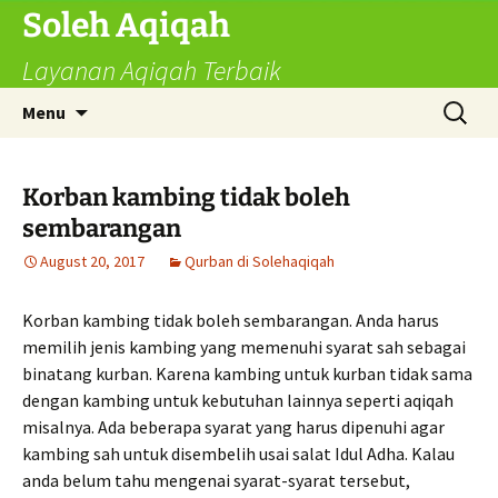
Skip
Soleh Aqiqah
to
Layanan Aqiqah Terbaik
content
Search
Menu
for:
Korban kambing tidak boleh
sembarangan
August 20, 2017
Qurban di Solehaqiqah
Korban kambing tidak boleh sembarangan. Anda harus
memilih jenis kambing yang memenuhi syarat sah sebagai
binatang kurban. Karena kambing untuk kurban tidak sama
dengan kambing untuk kebutuhan lainnya seperti aqiqah
misalnya. Ada beberapa syarat yang harus dipenuhi agar
kambing sah untuk disembelih usai salat Idul Adha. Kalau
anda belum tahu mengenai syarat-syarat tersebut,