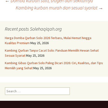
Post
←
Domba kurban solo, sragen dan sekitarnya
Kambing kurban murah dan sesuai syariat
→
navigation
Recent posts Solehaqiqah.org
Harga Domba Qurban Solo 2026 Terbaru, Mulai Hemat hingga
Kualitas Premium
May 25, 2026
Kambing Qurban Tanpa Cacat Solo: Panduan Memilih Hewan Sehat
Sesuai Syariat
May 25, 2026
Kambing Gibas Qurban Solo Paling Dicari 2026: Ciri, Kualitas, dan Tips
Memilih yang Sehat
May 25, 2026
Search
for: