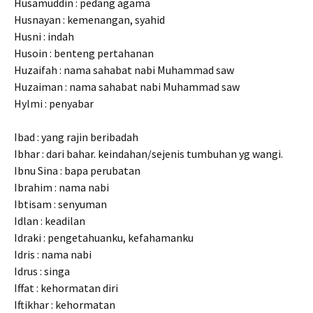
Husamuddin : pedang agama
Husnayan : kemenangan, syahid
Husni : indah
Husoin : benteng pertahanan
Huzaifah : nama sahabat nabi Muhammad saw
Huzaiman : nama sahabat nabi Muhammad saw
Hylmi : penyabar
Ibad : yang rajin beribadah
Ibhar : dari bahar. keindahan/sejenis tumbuhan yg wangi.
Ibnu Sina : bapa perubatan
Ibrahim : nama nabi
Ibtisam : senyuman
Idlan : keadilan
Idraki : pengetahuanku, kefahamanku
Idris : nama nabi
Idrus : singa
Iffat : kehormatan diri
Iftikhar : kehormatan