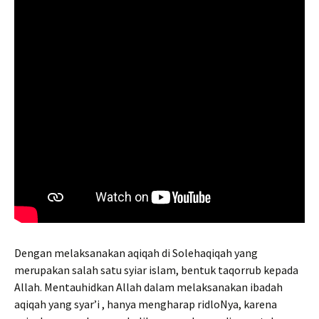
Dengan melaksanakan aqiqah di Solehaqiqah yang
merupakan salah satu syiar islam, bentuk taqorrub kepada
Allah. Mentauhidkan Allah dalam melaksanakan ibadah
aqiqah yang syar’i , hanya mengharap ridloNya, karena