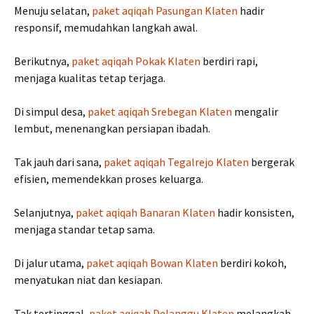
Menuju selatan,
paket aqiqah Pasungan Klaten
hadir
responsif, memudahkan langkah awal.
Berikutnya,
paket aqiqah Pokak Klaten
berdiri rapi,
menjaga kualitas tetap terjaga.
Di simpul desa,
paket aqiqah Srebegan Klaten
mengalir
lembut, menenangkan persiapan ibadah.
Tak jauh dari sana,
paket aqiqah Tegalrejo Klaten
bergerak
efisien, memendekkan proses keluarga.
Selanjutnya,
paket aqiqah Banaran Klaten
hadir konsisten,
menjaga standar tetap sama.
Di jalur utama,
paket aqiqah Bowan Klaten
berdiri kokoh,
menyatukan niat dan kesiapan.
Tak tertinggal,
paket aqiqah Delanggu Klaten
melangkah