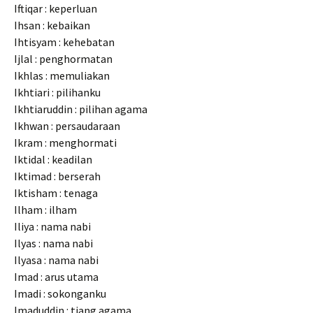
Iftiqar : keperluan
Ihsan : kebaikan
Ihtisyam : kehebatan
Ijlal : penghormatan
Ikhlas : memuliakan
Ikhtiari : pilihanku
Ikhtiaruddin : pilihan agama
Ikhwan : persaudaraan
Ikram : menghormati
Iktidal : keadilan
Iktimad : berserah
Iktisham : tenaga
Ilham : ilham
Iliya : nama nabi
Ilyas : nama nabi
Ilyasa : nama nabi
Imad : arus utama
Imadi : sokonganku
Imaduddin : tiang agama