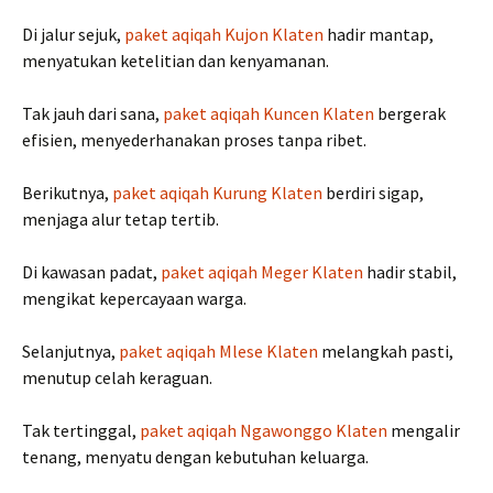
Di jalur sejuk,
paket aqiqah Kujon Klaten
hadir mantap,
menyatukan ketelitian dan kenyamanan.
Tak jauh dari sana,
paket aqiqah Kuncen Klaten
bergerak
efisien, menyederhanakan proses tanpa ribet.
Berikutnya,
paket aqiqah Kurung Klaten
berdiri sigap,
menjaga alur tetap tertib.
Di kawasan padat,
paket aqiqah Meger Klaten
hadir stabil,
mengikat kepercayaan warga.
Selanjutnya,
paket aqiqah Mlese Klaten
melangkah pasti,
menutup celah keraguan.
Tak tertinggal,
paket aqiqah Ngawonggo Klaten
mengalir
tenang, menyatu dengan kebutuhan keluarga.