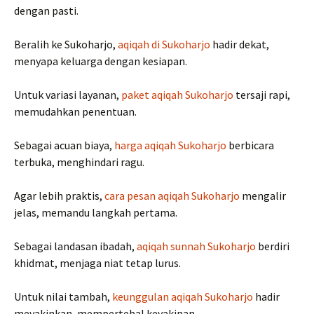
dengan pasti.
Beralih ke Sukoharjo,
aqiqah di Sukoharjo
hadir dekat,
menyapa keluarga dengan kesiapan.
Untuk variasi layanan,
paket aqiqah Sukoharjo
tersaji rapi,
memudahkan penentuan.
Sebagai acuan biaya,
harga aqiqah Sukoharjo
berbicara
terbuka, menghindari ragu.
Agar lebih praktis,
cara pesan aqiqah Sukoharjo
mengalir
jelas, memandu langkah pertama.
Sebagai landasan ibadah,
aqiqah sunnah Sukoharjo
berdiri
khidmat, menjaga niat tetap lurus.
Untuk nilai tambah,
keunggulan aqiqah Sukoharjo
hadir
meyakinkan, mempertebal keyakinan.