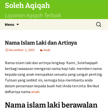
Skip
Soleh Aqiqah
to
Layanan Aqiqah Terbaik
content
Search
Menu
for:
Nama Islam Laki dan Artinya
December 2, 2015
Anak
Nama islam laki dan artinya lengkap. Kami , Solehaqiqah
berbagi wawasan mengenai nama bayi laki. memberi nama
kepada sang anak merupakan sesuatu yang sangat penting.
Tulisan yang sedikit ini, semoga bisa membantu anda
dalam penamaan kepada buah hati Anda tercinta. Berikut
daftarnya nama
anak
:
Nama islam laki berawalan